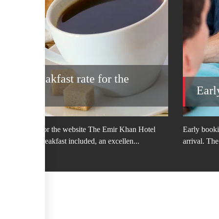
Deal: Breakfast rate for the
ite
Earl
reakfast rate for the website The Emir Khan Hotel
Early book
ial rate with breakfast included, an excellen...
arrival. Th
tlar