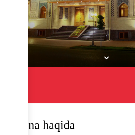
Han
onxona haqida