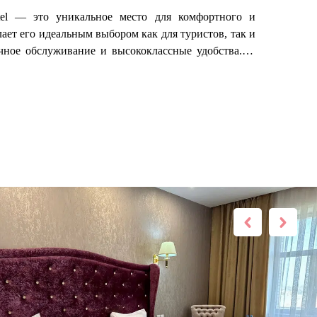
el — это уникальное место для комфортного и
ает его идеальным выбором как для туристов, так и
чное обслуживание и высококлассные удобства.На
ных предложениях. Мы предлагаем удобное онлайн-
 можно узнать подробности о местоположении отеля,
уровень обслуживания, внимательное отношение к
ш дом вдали от дома!