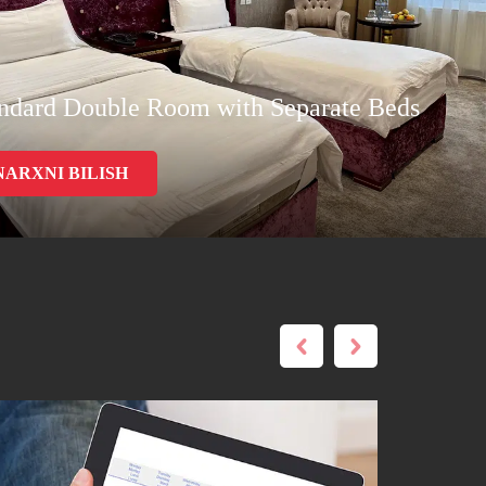
ndard Double Room with Separate Beds
NARXNI BILISH