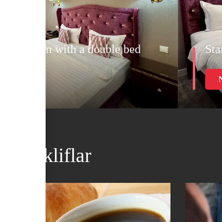
uble Room with a double bed
Sta
LISH
us takliflar