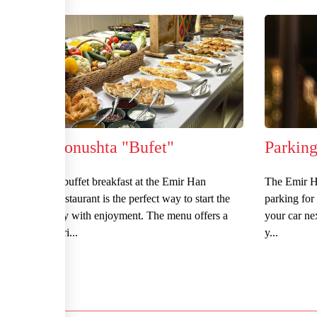
Nonushta "Bufet"
Parking
A buffet breakfast at the Emir Han
The Emir H
Restaurant is the perfect way to start the
parking for
day with enjoyment. The menu offers a
your car ne
vari...
y...