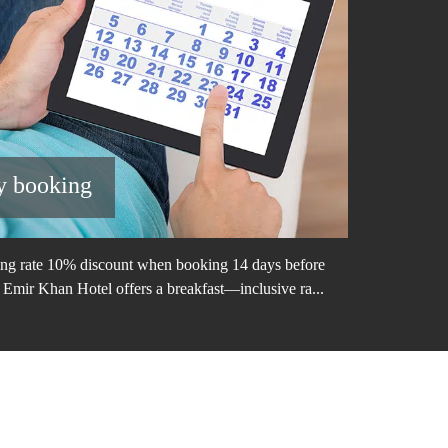
y booking
Lon
ing rate 10% discount when booking 14 days before
Long-stay 
e Emir Khan Hotel offers a breakfast—inclusive ra...
Emir Khan H