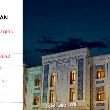
AQIDA
FLAR
R
UN